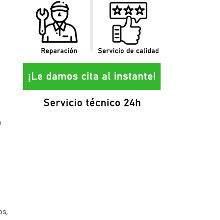
a
os,