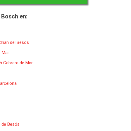
 Bosch en:
drián del Besós
e Mar
h Cabrera de Mar
arcelona
n de Besós