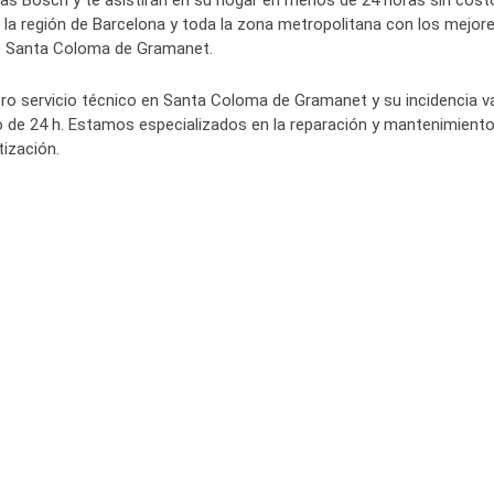
s Bosch y te asistirán en su hogar en menos de 24 horas sin cost
la región de Barcelona y toda la zona metropolitana con los mejor
e Santa Coloma de Gramanet.
 servicio técnico en Santa Coloma de Gramanet y su incidencia v
o de 24 h. Estamos especializados en la reparación y mantenimient
ización.